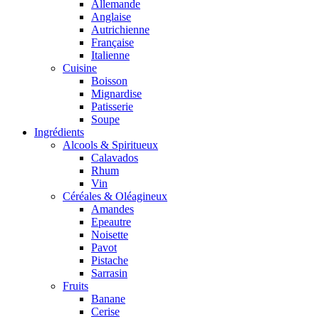
Allemande
Anglaise
Autrichienne
Française
Italienne
Cuisine
Boisson
Mignardise
Patisserie
Soupe
Ingrédients
Alcools & Spiritueux
Calavados
Rhum
Vin
Céréales & Oléagineux
Amandes
Epeautre
Noisette
Pavot
Pistache
Sarrasin
Fruits
Banane
Cerise