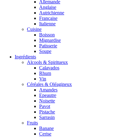
Allemande
Anglaise
Autrichienne
Française
Italienne
Cuisine
Boisson
Mignardise
Patisserie
Soupe
Ingrédients
Alcools & Spiritueux
Calavados
Rhum
Vin
Céréales & Oléagineux
Amandes
Epeautre
Noisette
Pavot
Pistache
Sarrasin
Fruits
Banane
Cerise