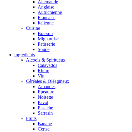
Allemande
Anglaise
Autrichienne
Française
Italienne
Cuisine
Boisson
Mignardise
Patisserie
Soupe
Ingrédients
Alcools & Spiritueux
Calavados
Rhum
Vin
Céréales & Oléagineux
Amandes
Epeautre
Noisette
Pavot
Pistache
Sarrasin
Fruits
Banane
Cerise